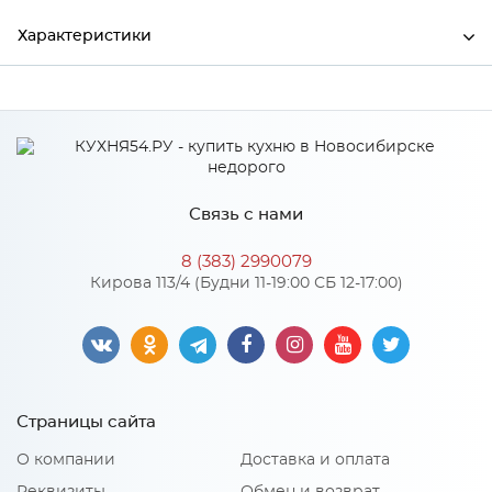
Характеристики
Ширина
600
Высота
2000
Глубина
38
Связь с нами
Производитель
Дера
8 (383) 2990079
Цвет
Бетон крем
Кирова 113/4 (Будни 11-19:00 СБ 12-17:00)
Материал
Экошпон
Особенности
Страницы сайта
Материал 2: Лакобель черная
О компании
Доставка и оплата