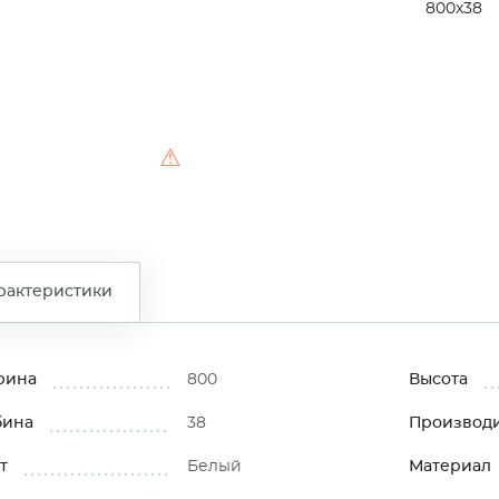
800x38
⚠
рактеристики
рина
800
Высота
бина
38
Производ
т
Белый
Материал