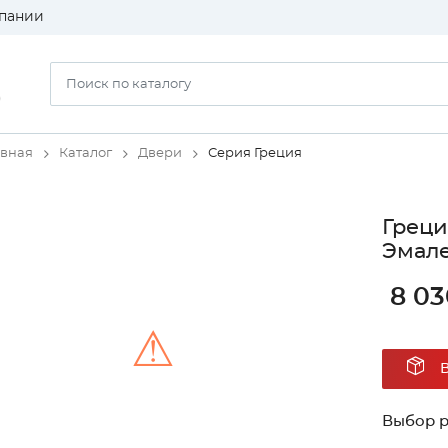
пании
)
авная
Каталог
Двери
Серия Греция
Греци
Эмал
8 03
⚠
Unable to load the image!
Выбор 