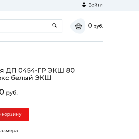
Войти
0
руб.
я ДП 0454-ГР ЭКШ 80
екс белый ЭКШ
0
руб.
В корзину
размера