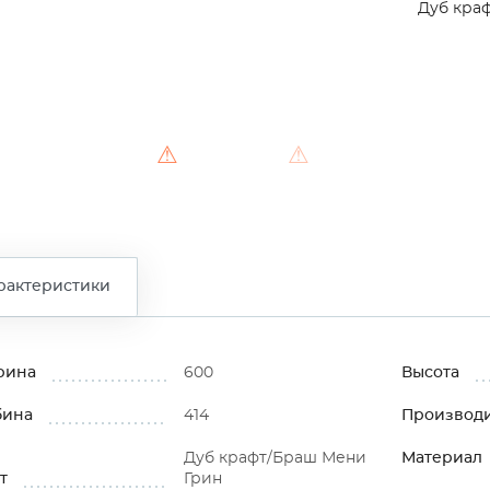
Дуб кра
⚠
⚠
рактеристики
рина
600
Высота
бина
414
Производ
Дуб крафт/Браш Мени
Материал
т
Грин