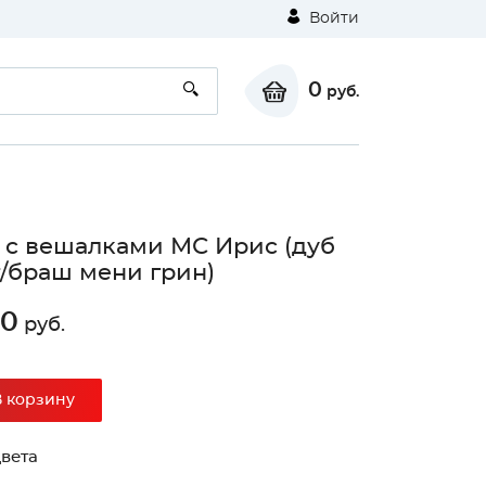
Войти
0
руб.
с вешалками МС Ирис (дуб
/браш мени грин)
50
руб.
⚠
В корзину
Unable to load the image!
вета