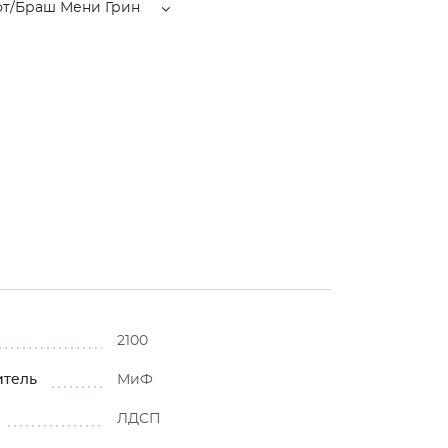
фт/Браш Мени Грин
2100
итель
МиФ
ЛДСП