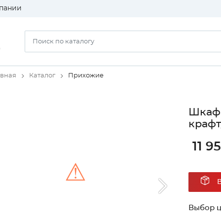
пании
)
авная
Каталог
Прихожие
Шкаф 
крафт
11 9
⚠
Unable to load the image!
Выбор ц