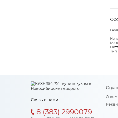
Ос
Газл
Коли
Мат
Петл
Тип 
Стран
О ком
Связь с нами
Рекви
8 (383) 2990079