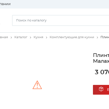
пании
)
авная
Каталог
Кухня
Комплектующие для кухни
Плин
Плинт
Малах
3 07
⚠
Unable to load the image!