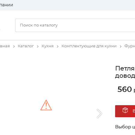
пании
)
авная
Каталог
Кухня
Комплектующие для кухни
Фурн
Петля
довод
560
⚠
Unable to load the image!
Выбор ц