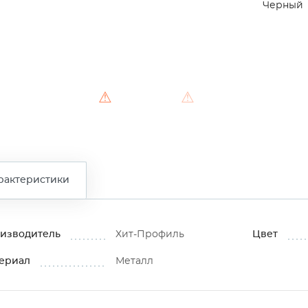
Черный
⚠
⚠
⚠
рактеристики
изводитель
Хит-Профиль
Цвет
ериал
Металл