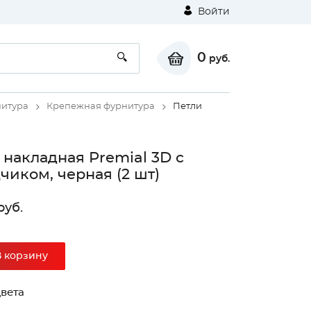
Войти
0
руб.
итура
Крепежная фурнитура
Петли
 накладная Premial 3D с
чиком, черная (2 шт)
руб.
⚠
В корзину
Unable to load the image!
вета