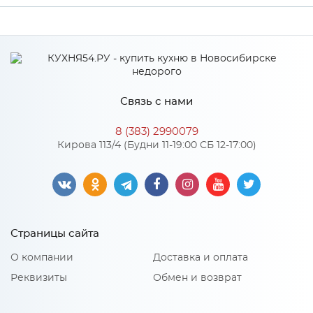
Ширина
1830
Высота
911
Глубина
636
Связь с нами
Производитель
LEX
8 (383) 2990079
Кирова 113/4 (Будни 11-19:00 СБ 12-17:00)
Особенности
Класс энергопотребления A+, полезный объем 465 л,
холодильная камера 321л, морозильная камера 144л, тип
управления электронный, макс уровень шума 42 Дб,
Страницы сайта
система разморозки Total No Frost, цвет бежевый мрамор
О компании
Доставка и оплата
Реквизиты
Обмен и возврат