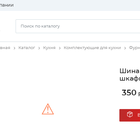
пании
)
авная
Каталог
Кухня
Комплектующие для кухни
Фурн
Шина 
шкафы
350
р
⚠
Unable to load the image!