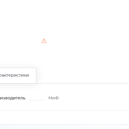
⚠
рактеристики
изводитель
МиФ