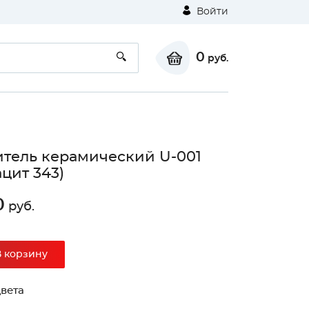
Войти
0
руб.
тель керамический U-001
ацит 343)
0
руб.
В корзину
вета