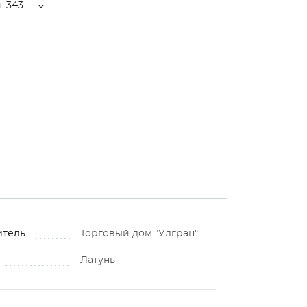
т 343
итель
Торговый дом "Улгран"
Латунь