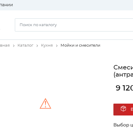
пании
)
авная
Каталог
Кухня
Мойки и смесители
Смеси
(антр
9 12
⚠
Unable to load the image!
Выбор ц