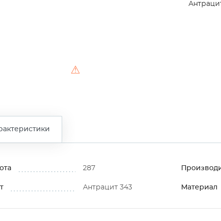
Антраци
⚠
рактеристики
ота
287
Производ
т
Антрацит 343
Материал