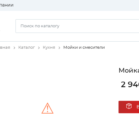
пании
)
авная
Каталог
Кухня
Мойки и смесители
Мойка
2 94
⚠
Unable to load the image!