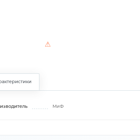
⚠
рактеристики
изводитель
МиФ