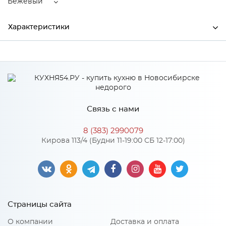
Бежевый
Характеристики
Ширина
770
Высота
500
Глубина
200
Связь с нами
Производитель
Торговый дом "Улгран"
8 (383) 2990079
Цвет
Бежевый
Кирова 113/4 (Будни 11-19:00 СБ 12-17:00)
Материал
искусственный мрамор
Особенности
Страницы сайта
Размер чаши: 435х400х200мм;¶Установочный проем:
О компании
Доставка и оплата