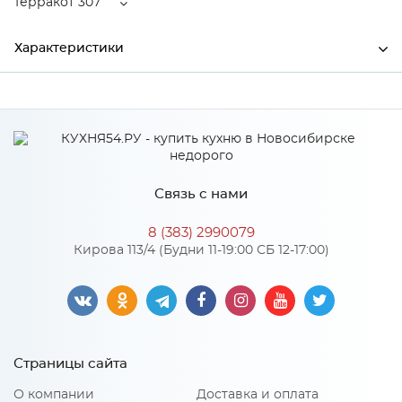
Терракот 307
Характеристики
Ширина
970
Высота
500
Глубина
200
Связь с нами
Производитель
Торговый дом "Улгран"
8 (383) 2990079
Цвет
Терракот 307
Кирова 113/4 (Будни 11-19:00 СБ 12-17:00)
Материал
искусственный мрамор
Особенности
Страницы сайта
Размер чаши: 350х435х200мм;¶Установочный проем:
О компании
Доставка и оплата