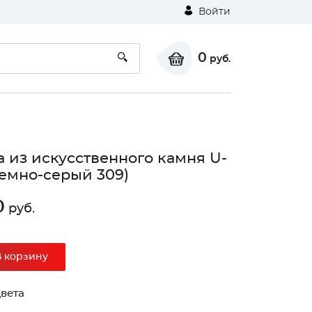
Войти
0
руб.
 из искусственного камня U-
темно-серый 309)
0
руб.
В корзину
вета