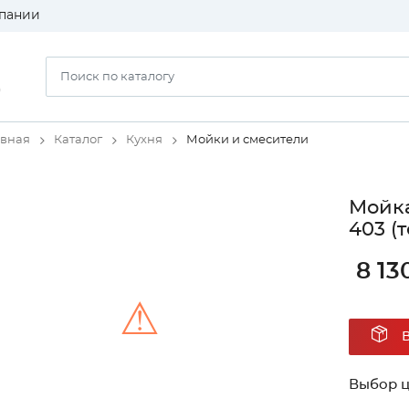
пании
)
авная
Каталог
Кухня
Мойки и смесители
Мойка
403 (
8 13
⚠
Unable to load the image!
Выбор ц