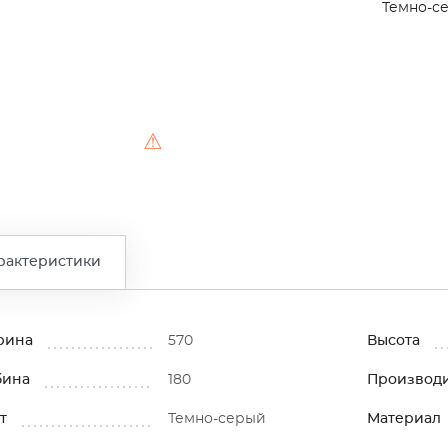
Темно-с
⚠
рактеристики
рина
570
Высота
бина
180
Производ
т
Темно-серый
Материал