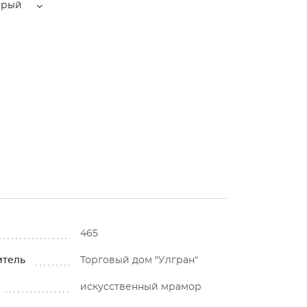
ерый
465
итель
Торговый дом "Улгран"
искусственный мрамор