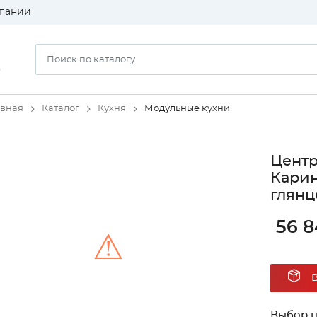
пании
)
авная
Каталог
Кухня
Модульные кухни
Центр
Карин
глянц
56 
⚠
Unable to load the image!
Выбор ц