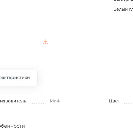
Белый г
⚠
рактеристики
изводитель
МиФ
Цвет
обенности