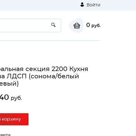
Войти
0
руб.
альная секция 2200 Кухня
а ЛДСП (сонома/белый
евый)
840
руб.
В корзину
вета