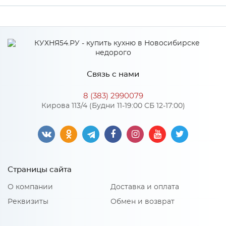
Ширина
3000
Высота
600
Глубина
6
Связь с нами
Производитель
СКИФ
8 (383) 2990079
Цвет
№ 80 Дуб дымчатый
Кирова 113/4 (Будни 11-19:00 СБ 12-17:00)
Материал
ДСП
Особенности
Страницы сайта
Толщина - 6 мм.
О компании
Доставка и оплата
Реквизиты
Обмен и возврат