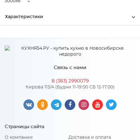
3000x6
Характеристики
Ширина
3000
Высота
600
Глубина
6
Связь с нами
Производитель
СКИФ
8 (383) 2990079
Цвет
№113 Мрамор золотой
Кирова 113/4 (Будни 11-19:00 СБ 12-17:00)
Материал
ДСП
Особенности
Страницы сайта
Толщина - 6 мм.
О компании
Доставка и оплата