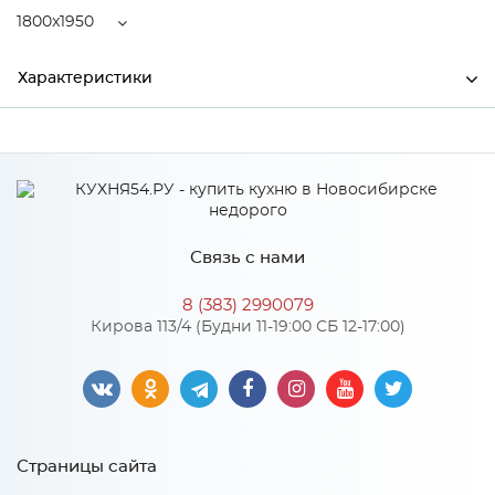
1800x1950
Характеристики
Ширина
1800
Высота
210
Глубина
1950
Связь с нами
Производитель
Центрпласт
8 (383) 2990079
Кирова 113/4 (Будни 11-19:00 СБ 12-17:00)
Особенности
Пружинный блок "Bonnell", струттофайбер 20 мм, кокосовая
койра 10 мм, спанбонд. Количество пружин на 1 м2: 110.
Диаметр проволоки, мм: 2,2
Страницы сайта
Размер спального места: 1800x1950