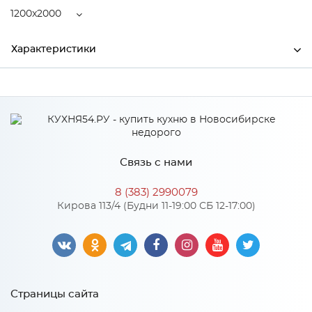
1200x2000
Характеристики
Ширина
1200
Высота
190
Глубина
2000
Связь с нами
Производитель
Центрпласт
8 (383) 2990079
Кирова 113/4 (Будни 11-19:00 СБ 12-17:00)
Особенности
Пружинный блок "Bonnell", кокосовая койра 20 мм,
спанбонд. Количество пружин на 1 м2: 110. Диаметр
проволоки, мм: 2,2
Страницы сайта
Количество упаковок: 1