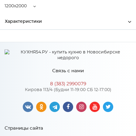
1200x2000
Характеристики
Ширина
1200
Высота
190
Глубина
2000
Связь с нами
Производитель
Центрпласт
8 (383) 2990079
Кирова 113/4 (Будни 11-19:00 СБ 12-17:00)
Особенности
Пружинный блок "Bonnell", пенополиуретан 10 мм,
кокосовая койра 10 мм, спанбонд. Количество пружин на
1м2: 110. Диаметр проволоки, мм: 2,2
Страницы сайта
Количество упаковок: 1