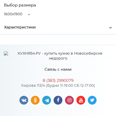
Выбор размера
1600x1900
Характеристики
Ширина
1600
Высота
190
Глубина
1900
Связь с нами
Производитель
MagicSoft by Relax
8 (383) 2990079
Кирова 113/4 (Будни 11-19:00 СБ 12-17:00)
Особенности
Состав: Пена 15мм, термовойлок двойной слой, пружинная
система Bonnel 140мм, термовойлок двойной слой, пена
15мм. Усиление по периметру матраса. Чехол: из жаккарда,