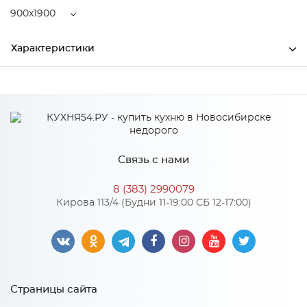
900x1900
Характеристики
Ширина
900
Высота
220
Глубина
1900
Связь с нами
Производитель
Центрпласт
8 (383) 2990079
Кирова 113/4 (Будни 11-19:00 СБ 12-17:00)
Особенности
Пружинный блок "Pocket Spring", струттофайбер 20 мм,
термовойлок. Количество пружин на 1м2: 210. Диаметр
проволоки, мм: 1,6-1,8
Страницы сайта
Жесткость матраса: 3