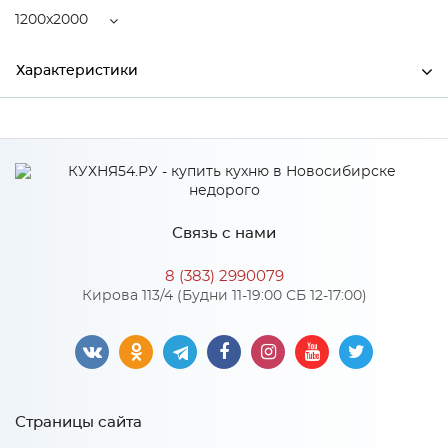
1200x2000
Характеристики
Ширина
1200
Высота
210
Глубина
2000
Связь с нами
Производитель
Центрпласт
8 (383) 2990079
Кирова 113/4 (Будни 11-19:00 СБ 12-17:00)
Особенности
Пружинный блок "Pocket Spring", кокосовая койра 20 мм.
Количество пружин на 1 м2: 210. Диаметр проволоки, мм: 1,6-
1,8
Страницы сайта
Жесткость матраса: 5