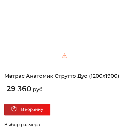
Unable to load the image!
⚠
Матрас Анатомик Струтто Дуо (1200х1900)
29 360
руб.
В корзину
Выбор размера