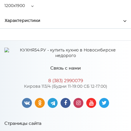
1200x1900
Характеристики
Ширина
1200
Высота
250
Глубина
1900
Связь с нами
Производитель
Центрпласт
8 (383) 2990079
Кирова 113/4 (Будни 11-19:00 СБ 12-17:00)
Особенности
Пружинный блок "MiltiPocket", струттофайбер 20 мм
кокосовая койра 10 мм, спанбонд. Количество пружин на 1
м2: 450. Диаметр проволоки, мм: 1,6-1,8
Страницы сайта
Нагрузка на одно спальное место: 150