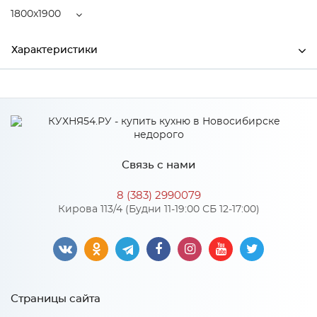
1800x1900
Характеристики
Ширина
1800
Высота
240
Глубина
1900
Связь с нами
Производитель
Центрпласт
8 (383) 2990079
Кирова 113/4 (Будни 11-19:00 СБ 12-17:00)
Особенности
Пружинный блок "MiltiPocket", струттофайбер 20 мм,
термовойлок. Количество пружин на 1 м2: 450. Диаметр
проволоки, мм: 1,6-1,8
Страницы сайта
Количество упаковок: 1