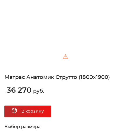
Unable to load the image!
⚠
Матрас Анатомик Струтто (1800х1900)
36 270
руб.
В корзину
Выбор размера