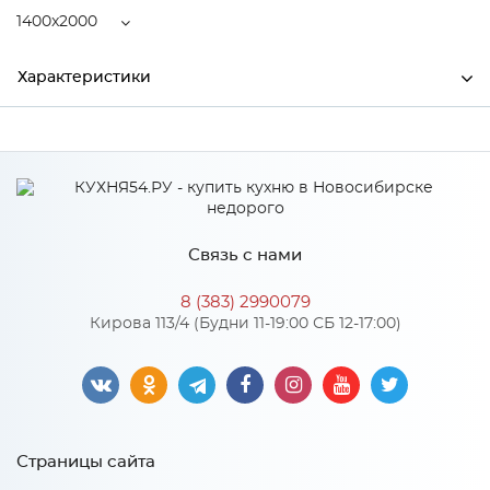
1400x2000
Характеристики
Ширина
1400
Высота
220
Глубина
2000
Связь с нами
Производитель
Центрпласт
8 (383) 2990079
Кирова 113/4 (Будни 11-19:00 СБ 12-17:00)
Особенности
Пружинный блок "MiltiPocket", пенополиуретан 10 мм,
кокосовая койра 10 мм, спанбонд. Количество пружин на 1
м2: 450. Диаметр проволоки, мм: 1,6-1,8
Страницы сайта
Нагрузка на одно спальное место: 140