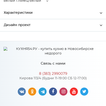
Белый глянец/Белый
Характеристики
Дизайн проект
Ширина
592
Высота
920
*
Имя
Глубина
592
Производитель
Mebiрlex
Связь с нами
Цвет
Белый глянец/Белый
*
Телефон
Материал
МДФ
8 (383) 2990079
Кирова 113/4 (Будни 11-19:00 СБ 12-17:00)
*
E-mail
Особенности
Цвет корпуса можно выбрать из трех вариантов: белый, дуб