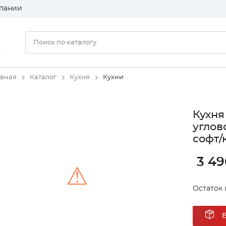
пании
)
авная
Каталог
Кухня
Кухни
Кухня
углов
софт/
3 49
⚠
Остаток н
Unable to load the image!