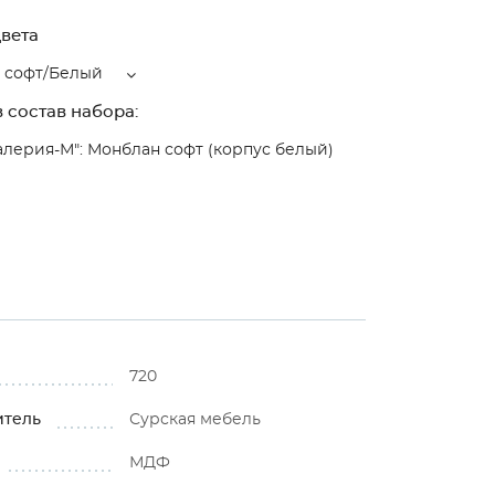
вета
 софт/Белый
 состав набора:
алерия-М": Монблан софт (корпус белый)
720
итель
Сурская мебель
МДФ