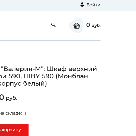
Войти
0
руб.
 "Валерия-М": Шкаф верхний
ой 590, ШВУ 590 (Монблан
корпус белый)
0
руб.
а складе: 11
В корзину