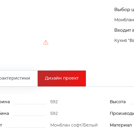
Выбор ц
Монблан
Входит в
Кухня "В
⚠
рактеристики
Дизайн проект
рина
592
Высота
бина
592
Производ
т
Монблан софт/Белый
Материал