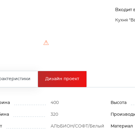
Входит в
Кухня "В
⚠
рактеристики
Дизайн проект
рина
400
Высота
бина
320
Производ
т
АЛЬБИОН/СОФТ/Белый
Материал