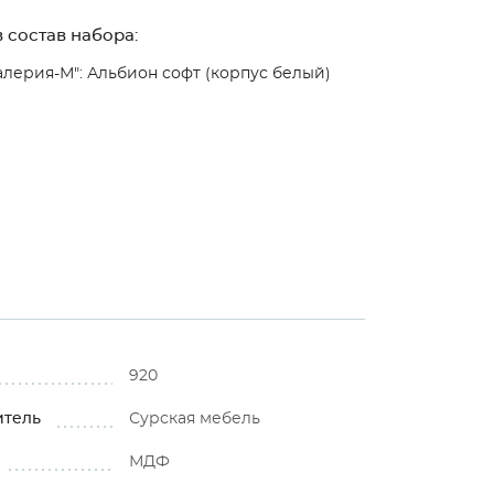
 состав набора:
алерия-М": Альбион софт (корпус белый)
920
итель
Сурская мебель
МДФ