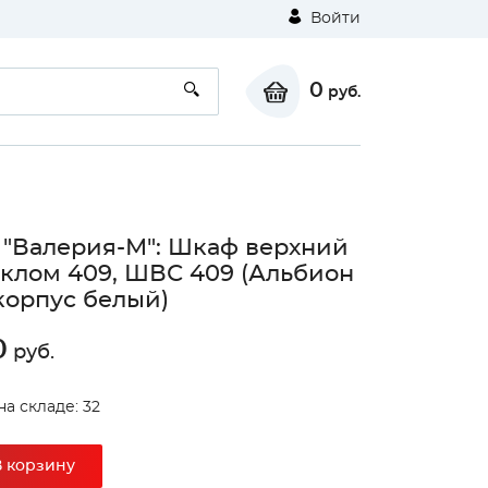
Войти
0
руб.
 "Валерия-М": Шкаф верхний
еклом 409, ШВС 409 (Альбион
корпус белый)
0
руб.
на складе: 32
В корзину