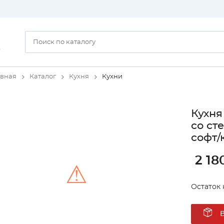
)
авная
Каталог
Кухня
Кухни
Кухня
со ст
софт/
2 18
⚠
Остаток 
Unable to load the image!