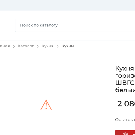
)
авная
Каталог
Кухня
Кухни
Кухня
гориз
ШВГС 
белый
⚠
2 08
Остаток 
Unable to load the image!