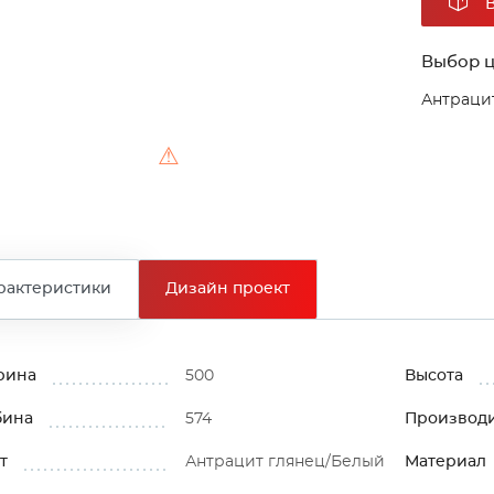
Выбор ц
Антраци
⚠
рактеристики
Дизайн проект
рина
500
Высота
бина
574
Производ
т
Антрацит глянец/Белый
Материал