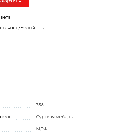
В корзину
вета
т глянец/Белый
358
итель
Сурская мебель
МДФ