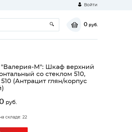
Войти
0
руб.
 "Валерия-М": Шкаф верхний
онтальный со стеклом 510,
510 (Антрацит глян/корпус
)
0
руб.
на складе: 22