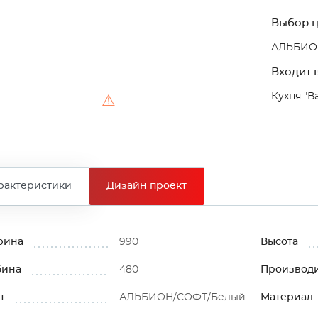
Выбор ц
АЛЬБИО
Входит в
Кухня "В
⚠
рактеристики
Дизайн проект
рина
990
Высота
бина
480
Производ
т
АЛЬБИОН/СОФТ/Белый
Материал