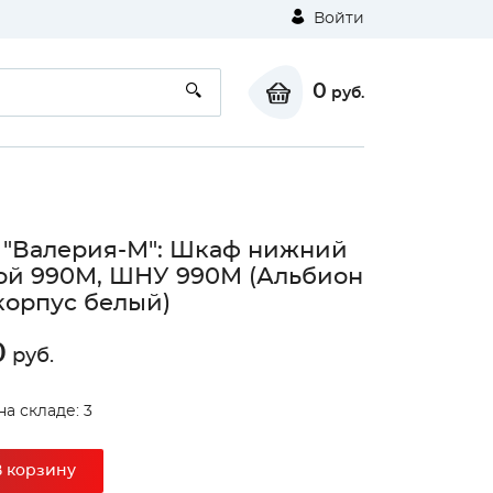
Войти
0
руб.
 "Валерия-М": Шкаф нижний
ой 990М, ШНУ 990М (Альбион
корпус белый)
0
руб.
на складе: 3
В корзину