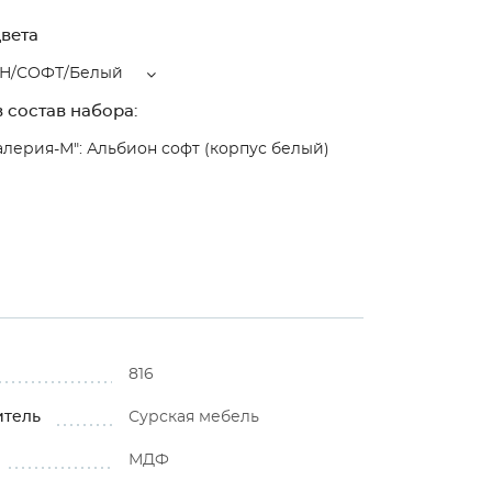
вета
Н/СОФТ/Белый
 состав набора:
алерия-М": Альбион софт (корпус белый)
816
итель
Сурская мебель
МДФ