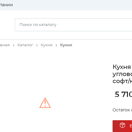
пании
)
авная
Каталог
Кухня
Кухни
Кухня
углов
софт/
5 71
⚠
Остаток 
Unable to load the image!