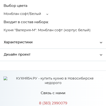
Выбор цвета
Монблан софт/Белый
Входит в состав набора:
Кухня "Валерия-М": Монблан софт (корпус белый)
Характеристики
Дизайн проект
Ширина
500
Высота
816
*
Имя
Глубина
480
Производитель
Сурская мебель
Связь с нами
Цвет
Монблан софт/Белый
*
Телефон
Материал
МДФ
8 (383) 2990079