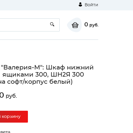
Войти
0
руб.
 "Валерия-М": Шкаф нижний
я ящиками 300, ШН2Я 300
на софт/корпус белый)
0
руб.
В корзину
вета