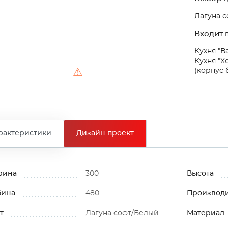
Лагуна 
Входит в
Кухня "В
Кухня "Х
⚠
(корпус 
рактеристики
Дизайн проект
рина
300
Высота
бина
480
Производ
т
Лагуна софт/Белый
Материал