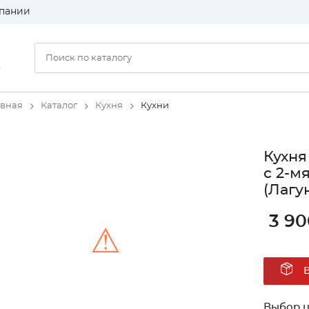
пании
)
авная
Каталог
Кухня
Кухни
Кухня
с 2-м
(Лагу
3 90
⚠
Unable to load the image!
Выбор ц