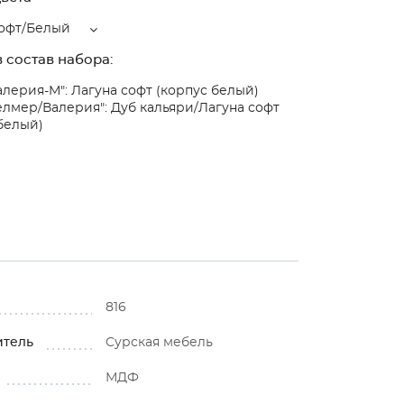
софт/Белый
 состав набора:
алерия-М": Лагуна софт (корпус белый)
елмер/Валерия": Дуб кальяри/Лагуна софт
белый)
816
итель
Сурская мебель
МДФ