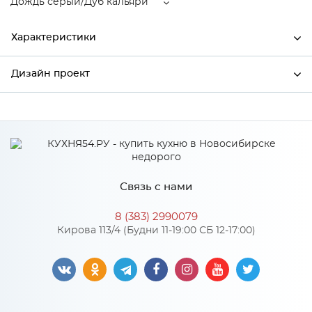
Дождь серый/Дуб кальяри
Характеристики
Дизайн проект
Ширина
800
Высота
816
*
Имя
Глубина
480
Производитель
Сурская мебель
Связь с нами
Цвет
Дождь серый/Дуб кальяри
*
Телефон
Материал
МДФ
8 (383) 2990079
Кирова 113/4 (Будни 11-19:00 СБ 12-17:00)
*
E-mail
Особенности
Цвет корпуса можно выбрать из трех вариантов: белый,