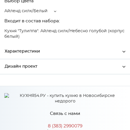
Выбор цвета
Айленд силк/Белый
Входит в состав набора:
Кухня "Тулиппа": Айленд силк/Небесно голубой (корпус
белый)
Характеристики
Дизайн проект
Ширина
690
Высота
712
*
Имя
Глубина
345
Производитель
Сурская мебель
Связь с нами
Цвет
Айленд силк/Белый
*
Телефон
Материал
МДФ
8 (383) 2990079