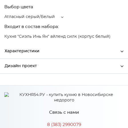
Выбор цвета
Атласный серый/Белый
Входит в состав набора:
Кухня "Сиэль Инь Ян" айленд силк (корпус белый)
Характеристики
Дизайн проект
Ширина
596
Высота
816
*
Имя
Глубина
480
Производитель
Сурская мебель
Связь с нами
Цвет
Атласный серый/Белый
*
Телефон
Материал
МДФ
8 (383) 2990079