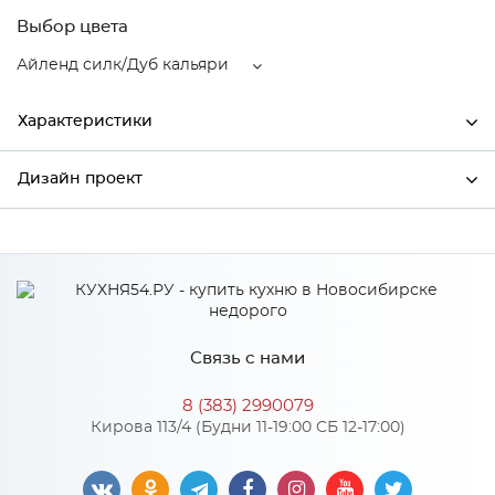
Выбор цвета
Айленд силк/Дуб кальяри
Характеристики
Дизайн проект
Ширина
796
Высота
816
*
Имя
Глубина
480
Производитель
Сурская мебель
Связь с нами
Цвет
Айленд силк/Дуб кальяри
*
Телефон
Материал
МДФ
8 (383) 2990079
Кирова 113/4 (Будни 11-19:00 СБ 12-17:00)
*
E-mail