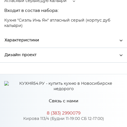
Атласный серый/Дуб кальяри
Входит в состав набора:
Кухня "Сиэль Инь Ян" атласный серый (корпус дуб
кальяри)
Характеристики
Дизайн проект
Ширина
396
Высота
816
*
Имя
Глубина
480
Производитель
Сурская мебель
Связь с нами
Атласный серый/Дуб
*
Телефон
Цвет
кальяри
8 (383) 2990079
Материал
МДФ
Кирова 113/4 (Будни 11-19:00 СБ 12-17:00)