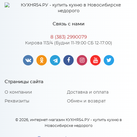
Глубина
574
Производитель
Сурская мебель
Связь с нами
Цвет
Белое дерево/Белый
*
Телефон
Материал
МДФ
8 (383) 2990079
Кирова 113/4 (Будни 11-19:00 СБ 12-17:00)
*
E-mail
Особенности
Цвет корпуса можно выбрать из четырех вариантов: белый,
венге, дуб крафт золотой, дуб кальяри
Страницы сайта
*
Материал 2: ЛДСП
Модель кухни или ссылка
О компании
Доставка и оплата
Реквизиты
Обмен и возврат
© 2026, интернет-магазин КУХНЯ54.РУ - купить кухню в
Тип вашей кухни:
Новосибирске недорого