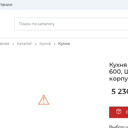
пании
)
авная
Каталог
Кухня
Кухни
Кухня
600, 
корпу
5 23
⚠
Unable to load the image!
Выбор ц