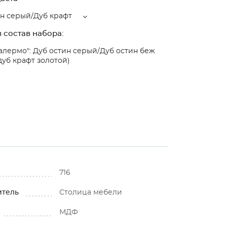
ин серый/Дуб крафт
 состав набора:
алермо": Дуб остин серый/Дуб остин беж
дуб крафт золотой)
716
итель
Столица мебели
МДФ