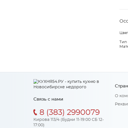
Ос
Цвет
Тип
Мат
Стран
О ком
Связь с нами
Рекви
8 (383) 2990079
Кирова 113/4 (Будни 11-19:00 СБ 12-
17:00)