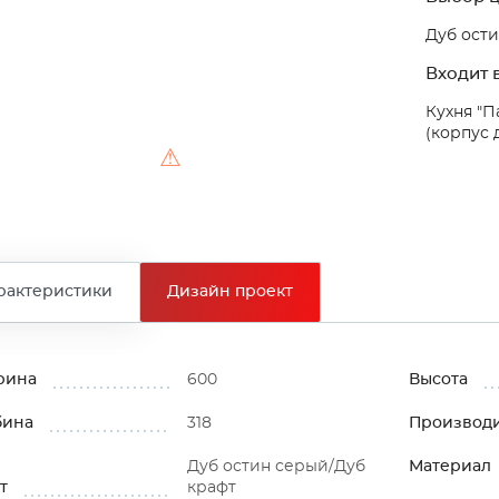
Дуб ост
Входит в
Кухня "П
(корпус 
⚠
рактеристики
Дизайн проект
рина
600
Высота
бина
318
Производ
Дуб остин серый/Дуб
Материал
т
крафт