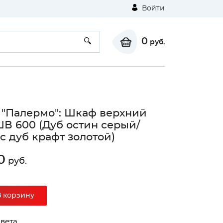
Войти
0
руб.
 "Палермо": Шкаф верхний
ШВ 600 (Дуб остин серый/
с дуб крафт золотой)
0
руб.
В корзину
вета