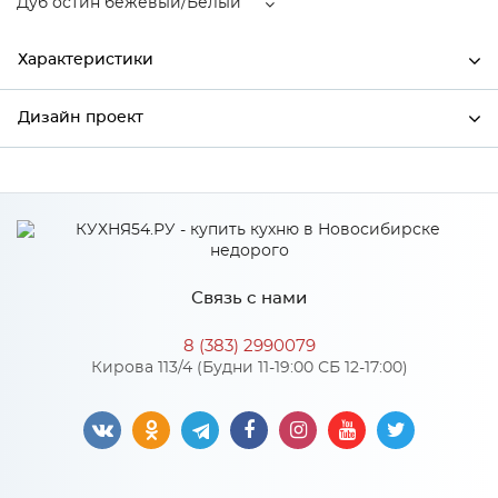
Дуб остин бежевый/Белый
Характеристики
Дизайн проект
Ширина
500
Высота
716
*
Имя
Глубина
318
Производитель
Столица мебели
Связь с нами
Цвет
Дуб остин бежевый/Белый
*
Телефон
Материал
МДФ
8 (383) 2990079
Кирова 113/4 (Будни 11-19:00 СБ 12-17:00)
*
E-mail
Особенности
Цвет корпуса можно выбрать из четырех вариантов: белый,