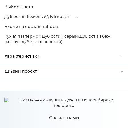
Выбор цвета
Дуб остин бежевый/Дуб крафт
Входит в состав набора:
Кухня "Палермо": Дуб остин серый/Дуб остин беж
(корпус дуб крафт золотой)
Характеристики
Дизайн проект
Ширина
600
Высота
816
*
Имя
Глубина
600
Производитель
Столица мебели
Связь с нами
Дуб остин бежевый/Дуб
*
Телефон
Цвет
крафт