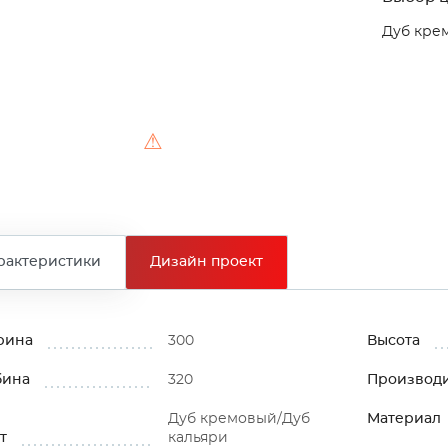
Дуб кре
⚠
рактеристики
Дизайн проект
рина
300
Высота
бина
320
Производ
Дуб кремовый/Дуб
Материал
т
кальяри