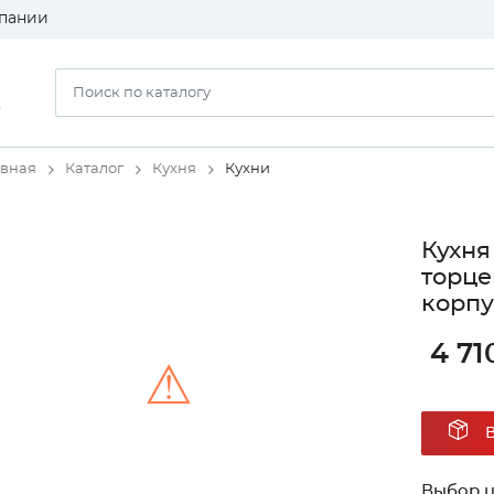
пании
)
авная
Каталог
Кухня
Кухни
Кухня
торце
корпу
4 71
⚠
Unable to load the image!
Выбор ц