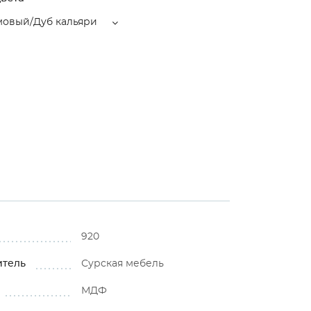
мовый/Дуб кальяри
920
итель
Сурская мебель
МДФ