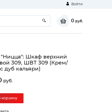
Войти
0
руб.
 "Ницца": Шкаф верхний
вой 309, ШВТ 309 (Крем/
с дуб кальяри)
0
руб.
В корзину
вета