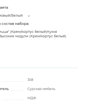
вета
мовый/Белый
 состав набора:
ицца" (Крем/корпус белый)
Кухня
Высокие модули (Крем/корпус белый)
358
итель
Сурская мебель
МДФ