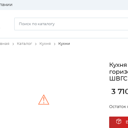
пании
)
авная
Каталог
Кухня
Кухни
Кухня
гориз
ШВГС 
3 71
⚠
Остаток 
Unable to load the image!