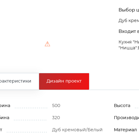
Выбор ц
Дуб кре
Входит в
Кухня "Н
⚠
"Ницца":
рактеристики
Дизайн проект
рина
500
Высота
бина
320
Производ
т
Дуб кремовый/Белый
Материал