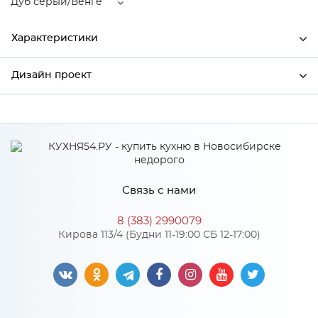
Дуб серый/Венге
Характеристики
Дизайн проект
Ширина
800
Высота
920
*
Имя
Глубина
320
Производитель
Сурская мебель
Связь с нами
Цвет
Дуб серый/Венге
*
Телефон
Материал
МДФ
8 (383) 2990079
Кирова 113/4 (Будни 11-19:00 СБ 12-17:00)
*
E-mail
Особенности
Цвет корпуса можно выбрать из трех вариантов: белый,