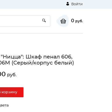
Войти
0
руб.
 "Ницца": Шкаф пенал 606,
6М (Серый/корпус белый)
00
руб.
В корзину
вета