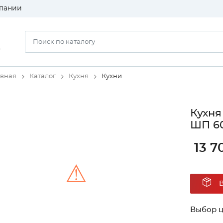
пании
)
авная
Каталог
Кухня
Кухни
Кухня
ШП 60
13 7
⚠
Unable to load the image!
Выбор ц