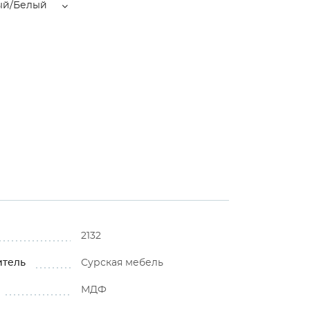
ый/Белый
2132
итель
Сурская мебель
МДФ