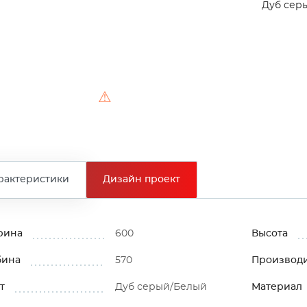
Дуб сер
⚠
рактеристики
Дизайн проект
рина
600
Высота
бина
570
Производ
т
Дуб серый/Белый
Материал