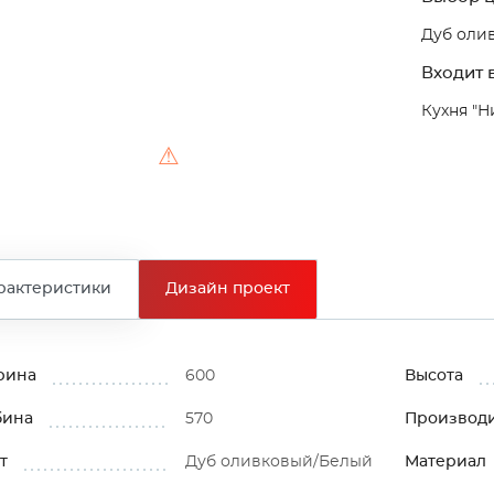
Дуб оли
Входит в
Кухня "Н
⚠
рактеристики
Дизайн проект
рина
600
Высота
бина
570
Производ
т
Дуб оливковый/Белый
Материал