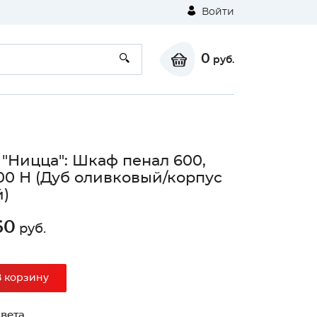
Войти
0
руб.
 "Ницца": Шкаф пенал 600,
0 Н (Дуб оливковый/корпус
)
60
руб.
В корзину
вета