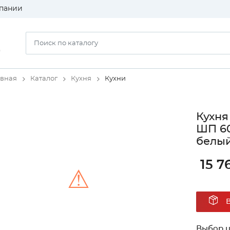
пании
)
авная
Каталог
Кухня
Кухни
Кухня
ШП 60
белый
15 7
⚠
Unable to load the image!
Выбор ц