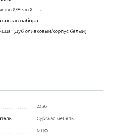
вковый/Белый
 состав набора:
ицца" (Дуб оливковый/корпус белый)
2336
итель
Сурская мебель
МДФ