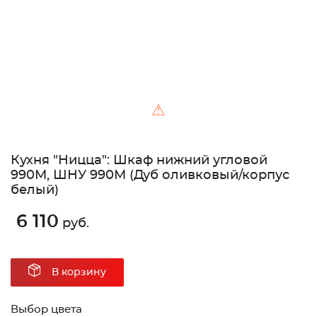
⚠
Кухня "Ницца": Шкаф нижний угловой
990М, ШНУ 990М (Дуб оливковый/корпус
белый)
6 110
руб.
В корзину
Выбор цвета