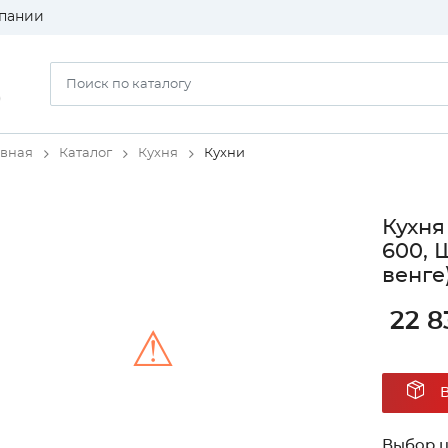
пании
)
авная
Каталог
Кухня
Кухни
Кухня
600, 
венге
22 8
⚠
Unable to load the image!
Выбор ц