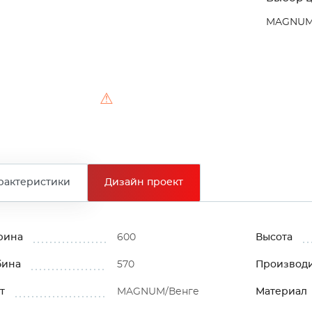
MAGNUM
⚠
рактеристики
Дизайн проект
рина
600
Высота
бина
570
Производ
т
MAGNUM/Венге
Материал