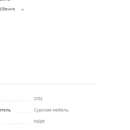
/Венге
2132
итель
Сурская мебель
МДФ