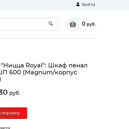
Войти
0
руб.
 "Ницца Royal": Шкаф пенал
ШП 600 (Magnum/корпус
)
30
руб.
В корзину
вета