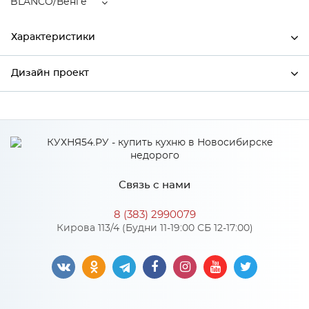
BLANCO/Венге
Характеристики
Дизайн проект
Ширина
800
Высота
816
*
Имя
Глубина
480
Производитель
Сурская мебель
Связь с нами
Цвет
BLANCO/Венге
*
Телефон
Материал
МДФ
8 (383) 2990079
Кирова 113/4 (Будни 11-19:00 СБ 12-17:00)
*
E-mail
Особенности
Цвет корпуса можно выбрать из трех вариантов: белый,