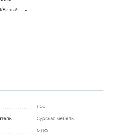
/Белый
1100
итель
Сурская мебель
МДФ