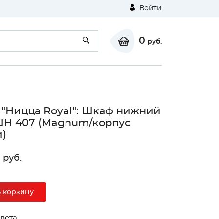
Войти
0
руб.
 "Ницца Royal": Шкаф нижний
ШН 407 (Magnum/корпус
)
0
руб.
В корзину
вета