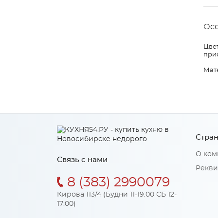
Ос
Цвет
прио
Мат
Стран
О ком
Связь с нами
Рекви
8 (383) 2990079
Кирова 113/4 (Будни 11-19:00 СБ 12-
17:00)