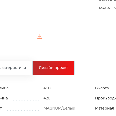
MAGNUM
⚠
рактеристики
Дизайн проект
рина
400
Высота
бина
426
Производ
т
MAGNUM/Белый
Материал