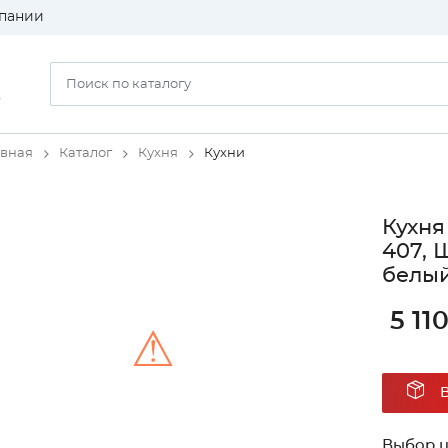
пании
)
авная
Каталог
Кухня
Кухни
Кухня
407, 
белый
5 11
⚠
Unable to load the image!
Выбор ц