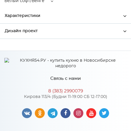
Белый софт/Венге
Характеристики
Дизайн проект
Ширина
592
Высота
916
*
Имя
Глубина
592
Производитель
Сурская мебель
Связь с нами
Цвет
Белый софт/Венге
*
Телефон
Материал
МДФ
8 (383) 2990079
Кирова 113/4 (Будни 11-19:00 СБ 12-17:00)
*
E-mail
Особенности
Цвет корпуса можно выбрать из трех вариантов: белый,